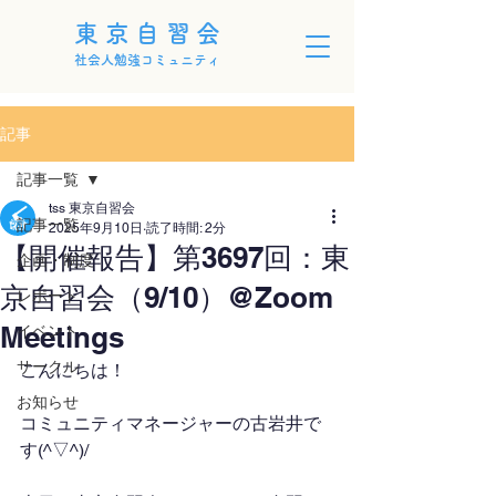
東京自習会
社会人勉強コミュニティ
記事
記事一覧
tss 東京自習会
記事一覧
2025年9月10日
読了時間: 2分
【開催報告】第3697回：東
企画・制度
京自習会（9/10）@Zoom
レポート
Meetings
イベント
サークル
こんにちは！
お知らせ
コミュニティマネージャーの古岩井で
す(^▽^)/