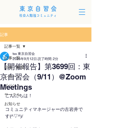
東京自習会
社会人勉強コミュニティ
記事
記事一覧
tss 東京自習会
記事一覧
2025年9月12日
読了時間: 2分
【開催報告】第3699回：東
企画・制度
京自習会（9/11）@Zoom
レポート
Meetings
イベント
サークル
こんにちは！
お知らせ
コミュニティマネージャーの古岩井で
す(^▽^)/