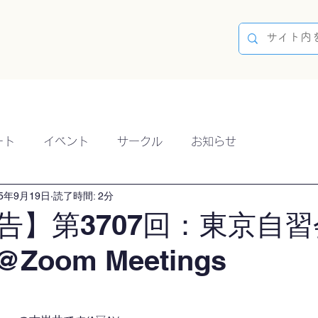
容
ブログ
イベント
参加方法
開催実績
ート
イベント
サークル
お知らせ
25年9月19日
読了時間: 2分
告】第3707回：東京自習
@Zoom Meetings