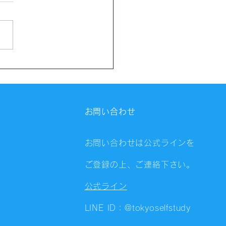
催報告】第4326回：東京
会（8/6）@Zoom
ings
お問い合わせ
お問い合わせは公式ラインを
ご登録の上、ご連絡下さい。
公式ライン
LINE ID：@tokyoselfstudy