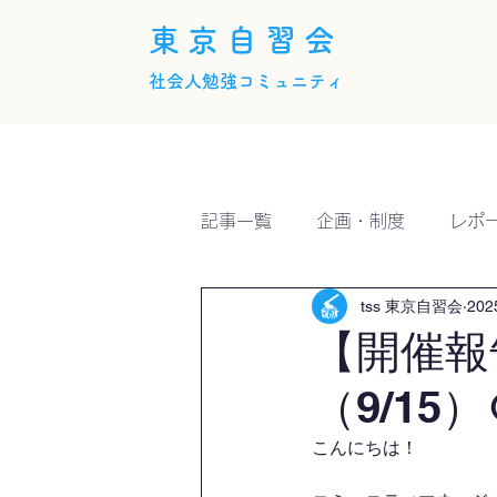
東京自習会
社会人勉強コミュニティ
ホーム
概要
活動内
記事一覧
企画・制度
レポ
tss 東京自習会
20
【開催報
（9/15）
こんにちは！