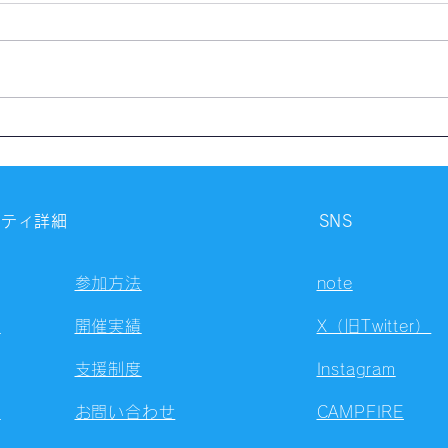
【開催報告】第4327回：東京
【開
自習会（8/7）@Zoom
自習
Meetings
Meet
ニティ詳細
SNS
参加方法
note
容
開催実績
X（旧Twitter）
支援制度
Instagram
ト
お問い合わせ
CAMPFIRE