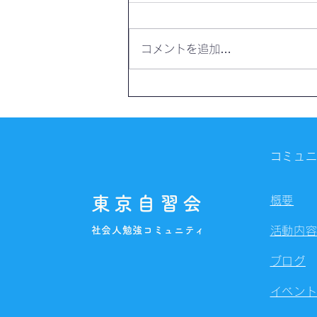
コメントを追加…
【開催報告】第4328回：東京
自習会（8/7）@Zoom
Meetings
コミュ
東京自習会
概要
社会人勉強コミュニティ
活動内
ブログ
イベン