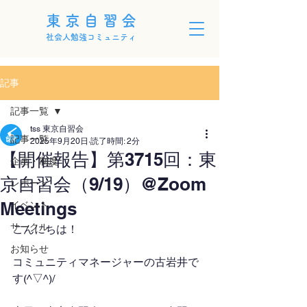
東京自習会
社会人勉強コミュニティ
記事
記事一覧
tss 東京自習会
記事一覧
2025年9月20日
読了時間: 2分
【開催報告】第3715回：東
企画・制度
京自習会（9/19）@Zoom
レポート
Meetings
イベント
サークル
こんにちは！
お知らせ
コミュニティマネージャーの古岩井で
す(^▽^)/