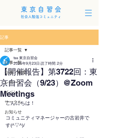
東京自習会
社会人勉強コミュニティ
記事
記事一覧
tss 東京自習会
記事一覧
2025年9月23日
読了時間: 2分
【開催報告】第3722回：東
企画・制度
京自習会（9/23）@Zoom
レポート
Meetings
イベント
サークル
こんにちは！
お知らせ
コミュニティマネージャーの古岩井で
す(^▽^)/