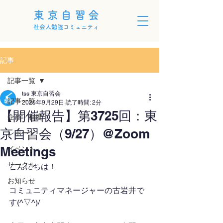
東京自習会
社会人勉強コミュニティ
記事
記事一覧
tss 東京自習会
記事一覧
2025年9月29日
読了時間: 2分
【開催報告】第3725回：東
企画・制度
京自習会（9/27）@Zoom
レポート
Meetings
イベント
サークル
こんにちは！
お知らせ
コミュニティマネージャーの古岩井で
す(^▽^)/