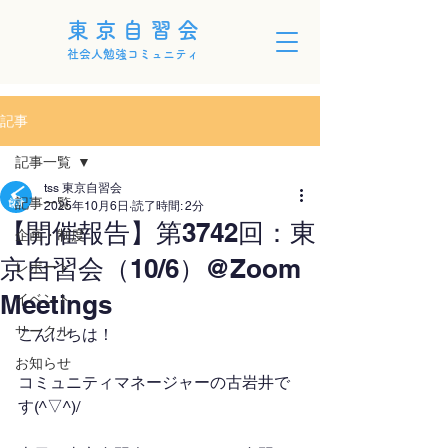
東京自習会
社会人勉強コミュニティ
記事
記事一覧
tss 東京自習会
記事一覧
2025年10月6日
読了時間: 2分
【開催報告】第3742回：東
企画・制度
京自習会（10/6）@Zoom
レポート
Meetings
イベント
サークル
こんにちは！
お知らせ
コミュニティマネージャーの古岩井で
す(^▽^)/