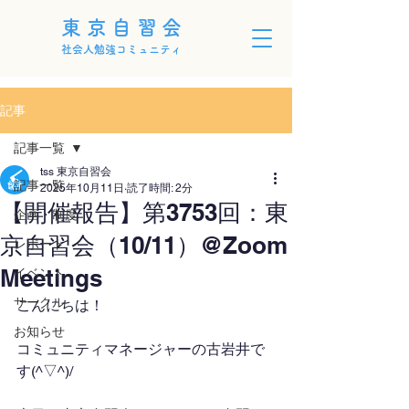
東京自習会
社会人勉強コミュニティ
記事
記事一覧
tss 東京自習会
記事一覧
2025年10月11日
読了時間: 2分
【開催報告】第3753回：東
企画・制度
京自習会（10/11）@Zoom
レポート
Meetings
イベント
サークル
こんにちは！
お知らせ
コミュニティマネージャーの古岩井で
す(^▽^)/