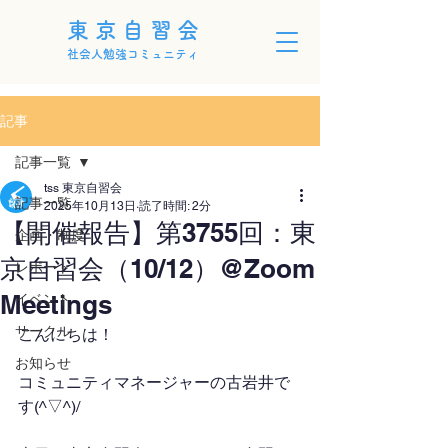
東京自習会
社会人勉強コミュニティ
記事
記事一覧
tss 東京自習会
記事一覧
2025年10月13日
読了時間: 2分
【開催報告】第3755回：東
企画・制度
京自習会（10/12）@Zoom
レポート
Meetings
イベント
サークル
こんにちは！
お知らせ
コミュニティマネージャーの古岩井で
す(^▽^)/