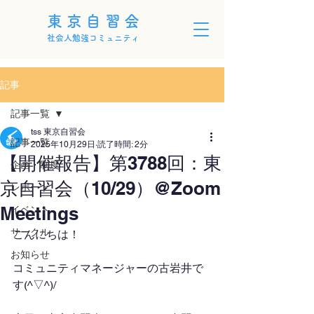
東京自習会
社会人勉強コミュニティ
記事
記事一覧
tss 東京自習会
記事一覧
2025年10月29日
読了時間: 2分
【開催報告】第3788回：東
企画・制度
京自習会（10/29）@Zoom
レポート
Meetings
イベント
サークル
こんにちは！
お知らせ
コミュニティマネージャーの古岩井で
す(^▽^)/