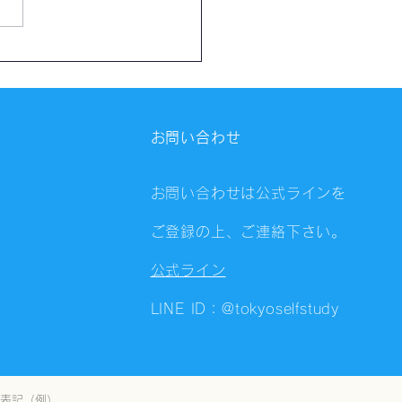
催報告】第4323回：東京
会（8/5）@Zoom
ings
お問い合わせ
お問い合わせは公式ラインを
ご登録の上、ご連絡下さい。
公式ライン
LINE ID：@tokyoselfstudy
表記（例）