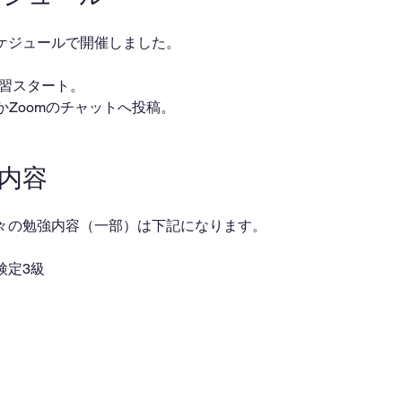
ケジュールで開催しました。
・自習スタート。
ackかZoomのチャットへ投稿。
業内容
々の勉強内容（一部）は下記になります。
検定3級