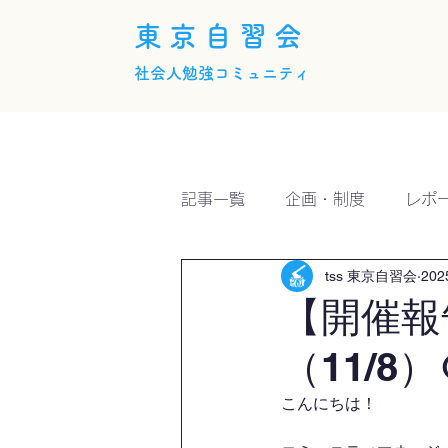
東京自習会
社会人勉強コミュニティ
ホーム
概要
活動内
記事一覧
企画・制度
レポ
tss 東京自習会
20
【開催報
（11/8）
こんにちは！