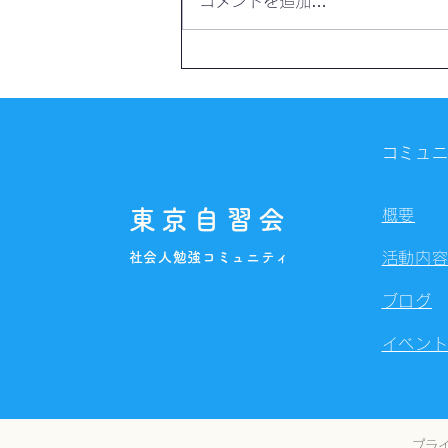
コメントを追加…
【開催報告】第4325回：東京
自習会（8/6）@Zoom
Meetings
コミュ
東京自習会
概要
社会人勉強コミュニティ
活動内
ブログ
イベン
プラ