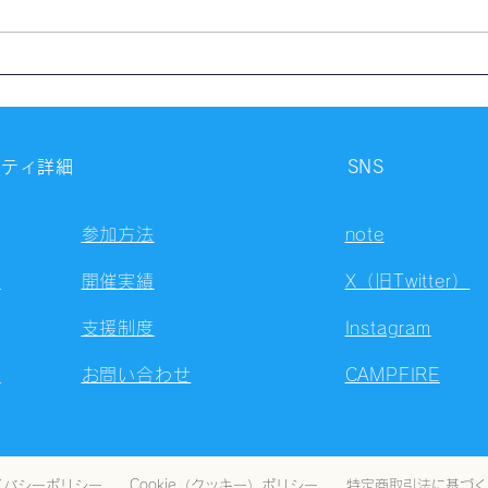
【開催報告】第4324回：東京
【開
自習会（8/5）@Zoom
自習
Meetings
Meet
ニティ詳細
SNS
参加方法
note
容
開催実績
X（旧Twitter）
支援制度
Instagram
ト
お問い合わせ
CAMPFIRE
イバシーポリシー
Cookie（クッキー）ポリシー
特定商取引法に基づく