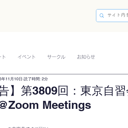
容
ブログ
イベント
参加方法
開催実績
ート
イベント
サークル
お知らせ
25年11月10日
読了時間: 2分
告】第3809回：東京自習
@Zoom Meetings