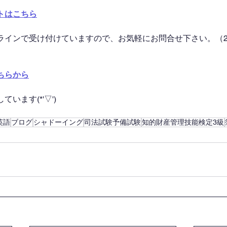
トはこちら
ラインで受け付けていますので、お気軽にお問合せ下さい。（2
ちらから
います(*'▽')
英語
ブログ
シャドーイング
司法試験予備試験
知的財産管理技能検定3級