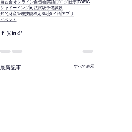
自習会
オンライン自習会
英語
ブログ
仕事
TOEIC
シャドーイング
司法試験予備試験
知的財産管理技能検定3級
タイ語
アプリ
イベント
すべて表示
最新記事