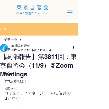
東京自習会
社会人勉強コミュニティ
記事
記事一覧
tss 東京自習会
記事一覧
2025年11月10日
読了時間: 2分
【開催報告】第3811回：東
企画・制度
京自習会（11/9）@Zoom
レポート
Meetings
イベント
サークル
こんにちは！
お知らせ
コミュニティマネージャーの古岩井で
す(^▽^)/