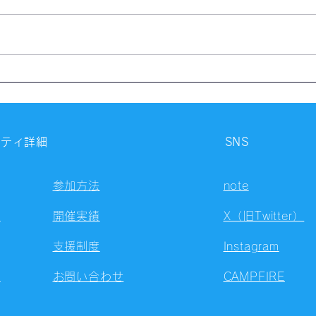
【開催報告】第4324回：東京
【開
自習会（8/5）@Zoom
自習
Meetings
Meet
ニティ詳細
SNS
参加方法
note
容
開催実績
X（旧Twitter）
支援制度
Instagram
ト
お問い合わせ
CAMPFIRE