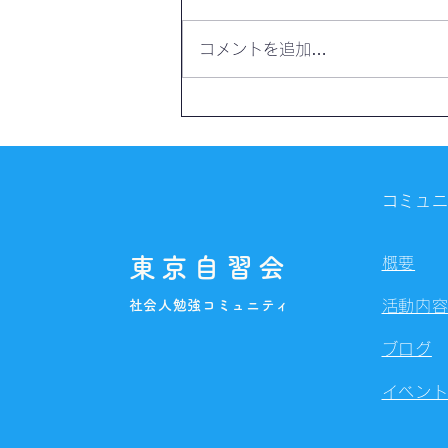
コメントを追加…
【開催報告】第4325回：東京
自習会（8/6）@Zoom
Meetings
コミュ
東京自習会
概要
社会人勉強コミュニティ
活動内
ブログ
イベン