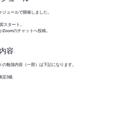
ケジュールで開催しました。
・自習スタート。
ackかZoomのチャットへ投稿。
業内容
々の勉強内容（一部）は下記になります。
検定3級