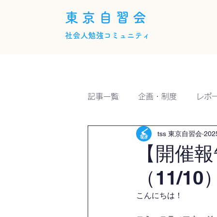
東京自習会
社会人勉強コミュニティ
ホーム
概要
活動内
記事一覧
企画・制度
レポ
tss 東京自習会
20
【開催報
（11/10
こんにちは！