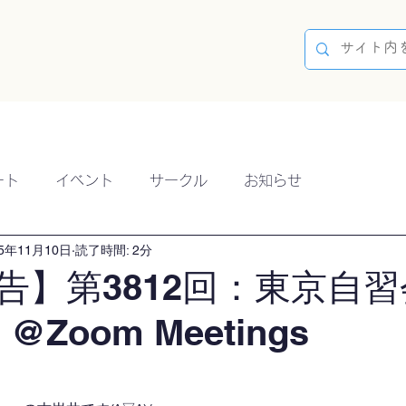
容
ブログ
イベント
参加方法
開催実績
ート
イベント
サークル
お知らせ
25年11月10日
読了時間: 2分
告】第3812回：東京自習
）@Zoom Meetings