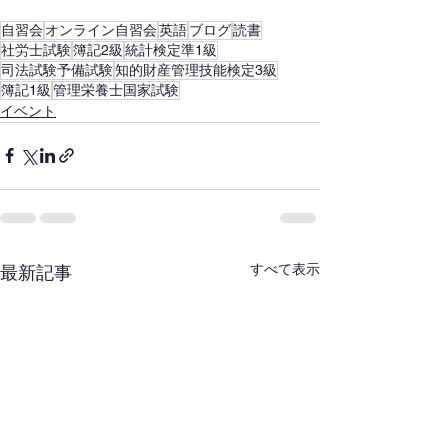
自習会
オンライン自習会
英語
ブログ
読書
社労士試験
簿記2級
統計検定準1級
司法試験予備試験
知的財産管理技能検定3級
簿記1級
管理栄養士国家試験
イベント
すべて表示
最新記事