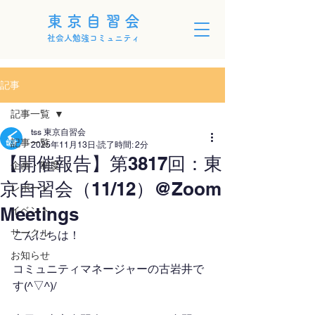
東京自習会
社会人勉強コミュニティ
記事
記事一覧
tss 東京自習会
記事一覧
2025年11月13日
読了時間: 2分
【開催報告】第3817回：東
企画・制度
京自習会（11/12）@Zoom
レポート
Meetings
イベント
サークル
こんにちは！
お知らせ
コミュニティマネージャーの古岩井で
す(^▽^)/