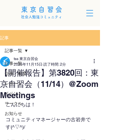
東京自習会
社会人勉強コミュニティ
記事
記事一覧
tss 東京自習会
記事一覧
2025年11月15日
読了時間: 2分
【開催報告】第3820回：東
企画・制度
京自習会（11/14）@Zoom
レポート
Meetings
イベント
サークル
こんにちは！
お知らせ
コミュニティマネージャーの古岩井で
す(^▽^)/