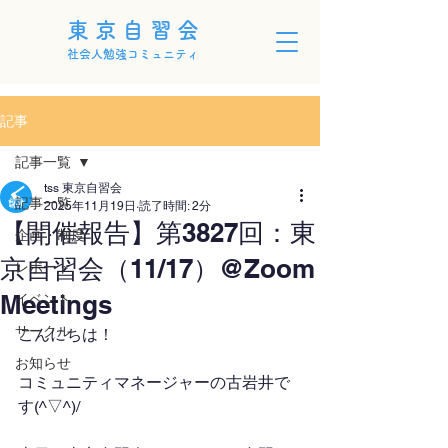
東京自習会
社会人勉強コミュニティ
記事
記事一覧
tss 東京自習会
記事一覧
2025年11月19日
読了時間: 2分
【開催報告】第3827回：東
企画・制度
京自習会（11/17）@Zoom
レポート
Meetings
イベント
サークル
こんにちは！
お知らせ
コミュニティマネージャーの古岩井で
す(^▽^)/