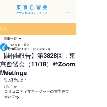
東京自習会
社会人勉強コミュニティ
記事
記事一覧
tss 東京自習会
記事一覧
2025年11月19日
読了時間: 2分
【開催報告】第3828回：東
企画・制度
京自習会（11/18）@Zoom
レポート
Meetings
イベント
サークル
こんにちは！
お知らせ
コミュニティマネージャーの古岩井で
す(^▽^)/