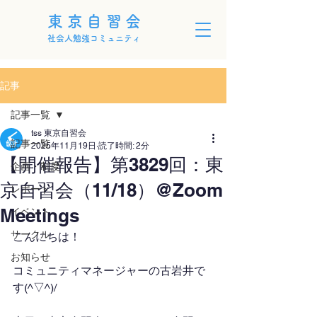
東京自習会
社会人勉強コミュニティ
記事
記事一覧
tss 東京自習会
記事一覧
2025年11月19日
読了時間: 2分
【開催報告】第3829回：東
企画・制度
京自習会（11/18）@Zoom
レポート
Meetings
イベント
サークル
こんにちは！
お知らせ
コミュニティマネージャーの古岩井で
す(^▽^)/