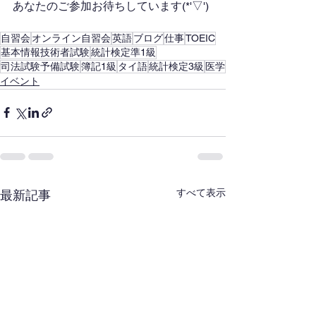
あなたのご参加お待ちしています(*'▽')
自習会
オンライン自習会
英語
ブログ
仕事
TOEIC
基本情報技術者試験
統計検定準1級
司法試験予備試験
簿記1級
タイ語
統計検定3級
医学
イベント
すべて表示
最新記事