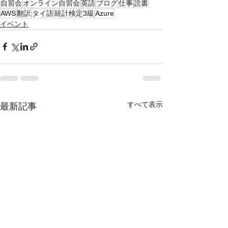
自習会
オンライン自習会
英語
ブログ
仕事
読書
AWS
翻訳
タイ語
統計検定3級
Azure
イベント
すべて表示
最新記事