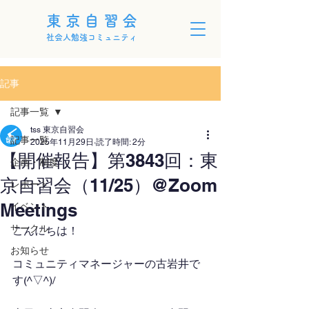
東京自習会
社会人勉強コミュニティ
記事
記事一覧
tss 東京自習会
記事一覧
2025年11月29日
読了時間: 2分
【開催報告】第3843回：東
企画・制度
京自習会（11/25）@Zoom
レポート
Meetings
イベント
サークル
こんにちは！
お知らせ
コミュニティマネージャーの古岩井で
す(^▽^)/