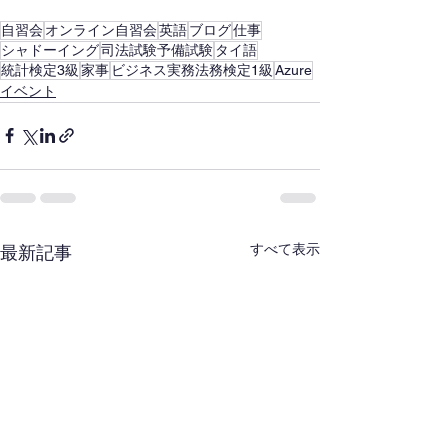
自習会
オンライン自習会
英語
ブログ
仕事
シャドーイング
司法試験予備試験
タイ語
統計検定3級
家事
ビジネス実務法務検定1級
Azure
イベント
すべて表示
最新記事