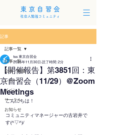
東京自習会
社会人勉強コミュニティ
記事
記事一覧
tss 東京自習会
記事一覧
2025年11月30日
読了時間: 2分
【開催報告】第3851回：東
企画・制度
京自習会（11/29）@Zoom
レポート
Meetings
イベント
サークル
こんにちは！
お知らせ
コミュニティマネージャーの古岩井で
す(^▽^)/