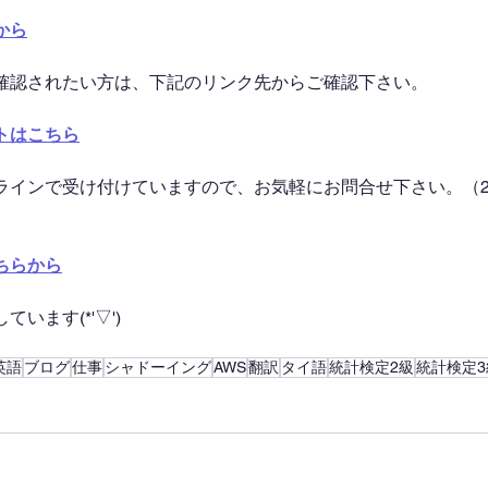
から
確認されたい方は、下記のリンク先からご確認下さい。
トはこちら
ラインで受け付けていますので、お気軽にお問合せ下さい。（2
ちらから
います(*'▽')
英語
ブログ
仕事
シャドーイング
AWS
翻訳
タイ語
統計検定2級
統計検定3