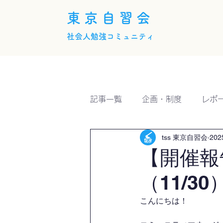
東京自習会
社会人勉強コミュニティ
ホーム
概要
活動内
記事一覧
企画・制度
レポ
tss 東京自習会
20
【開催報
（11/30
こんにちは！