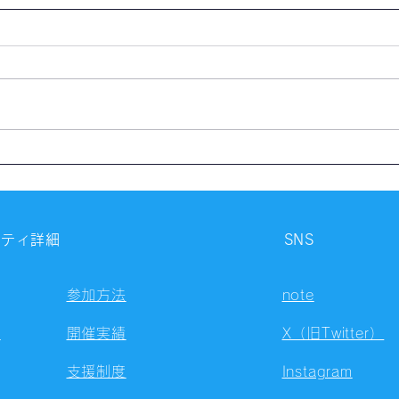
【開催報告】第4324回：東京
【開
自習会（8/5）@Zoom
自習
Meetings
Meet
ニティ詳細
SNS
参加方法
note
容
開催実績
X（旧Twitter）
支援制度
Instagram