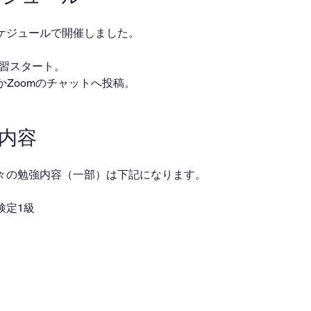
ケジュールで開催しました。
・自習スタート。
ackかZoomのチャットへ投稿。
業内容
々の勉強内容（一部）は下記になります。
検定1級