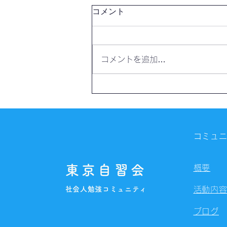
コメント
コメントを追加…
【開催報告】第4325回：東京
自習会（8/6）@Zoom
Meetings
コミュ
東京自習会
概要
社会人勉強コミュニティ
活動内
ブログ