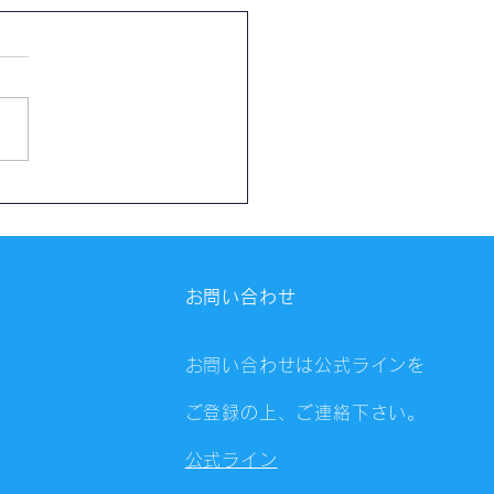
催報告】第4323回：東京
会（8/5）@Zoom
ings
お問い合わせ
お問い合わせは公式ラインを
ご登録の上、ご連絡下さい。
公式ライン