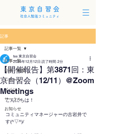
東京自習会
社会人勉強コミュニティ
記事
記事一覧
tss 東京自習会
記事一覧
2025年12月12日
読了時間: 2分
【開催報告】第3871回：東
企画・制度
京自習会（12/11）@Zoom
レポート
Meetings
イベント
サークル
こんにちは！
お知らせ
コミュニティマネージャーの古岩井で
す(^▽^)/