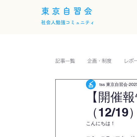
東京自習会
社会人勉強コミュニティ
ホーム
概要
活動内
記事一覧
企画・制度
レポ
tss 東京自習会
20
【開催報
（12/19
こんにちは！