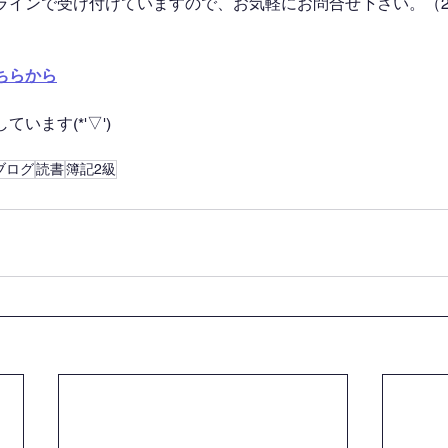
ラインで受け付けていますので、お気軽にお問合せ下さい。（2
ちらから
います(*'▽')
ブログ
読書
簿記2級