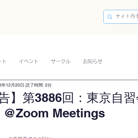
容
ブログ
イベント
参加方法
開催実績
ート
イベント
サークル
お知らせ
25年12月20日
読了時間: 2分
告】第3886回：東京自習
）@Zoom Meetings