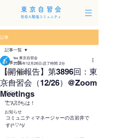
東京自習会
社会人勉強コミュニティ
記事
記事一覧
tss 東京自習会
記事一覧
2025年12月26日
読了時間: 2分
【開催報告】第3896回：東
企画・制度
京自習会（12/26）@Zoom
レポート
Meetings
イベント
サークル
こんにちは！
お知らせ
コミュニティマネージャーの古岩井で
す(^▽^)/