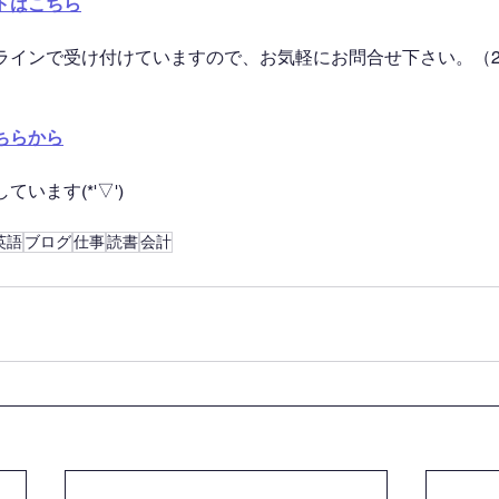
トはこちら
ラインで受け付けていますので、お気軽にお問合せ下さい。（2
ちらから
います(*'▽')
英語
ブログ
仕事
読書
会計