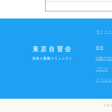
【開催報告】第4328回：東京
自習会（8/7）@Zoom
Meetings
コミュ
東京自習会
概要
社会人勉強コミュニティ
活動内
ブログ
イベン
プラ