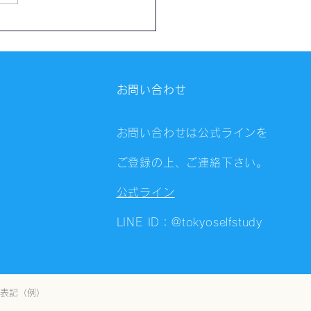
催報告】第4326回：東京
会（8/6）@Zoom
ings
お問い合わせ
お問い合わせは公式ラインを
ご登録の上、ご連絡下さい。
公式ライン
LINE ID：@tokyoselfstudy
表記（例）