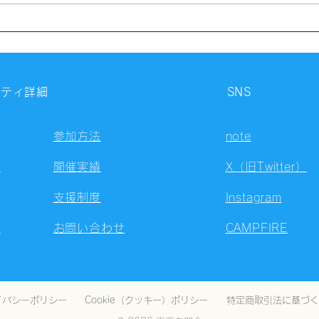
【開催報告】第4327回：東京
【開
自習会（8/7）@Zoom
自習
Meetings
Meet
ニティ詳細
SNS
参加方法
note
容
開催実績
X（旧Twitter）
支援制度
Instagram
ト
お問い合わせ
CAMPFIRE
イバシーポリシー
Cookie（クッキー）ポリシー
特定商取引法に基づく