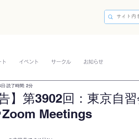
容
ブログ
イベント
参加方法
開催実績
ート
イベント
サークル
お知らせ
6日
読了時間: 2分
告】第3902回：東京自習
Zoom Meetings