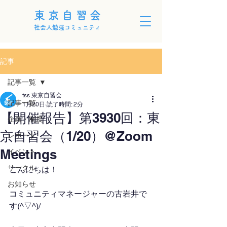
東京自習会
社会人勉強コミュニティ
記事
記事一覧
tss 東京自習会
記事一覧
1月20日
読了時間: 2分
【開催報告】第3930回：東
企画・制度
京自習会（1/20）@Zoom
レポート
Meetings
イベント
サークル
こんにちは！
お知らせ
コミュニティマネージャーの古岩井で
す(^▽^)/