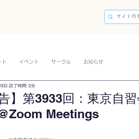
容
ブログ
イベント
参加方法
開催実績
ート
イベント
サークル
お知らせ
23日
読了時間: 2分
告】第3933回：東京自習
@Zoom Meetings