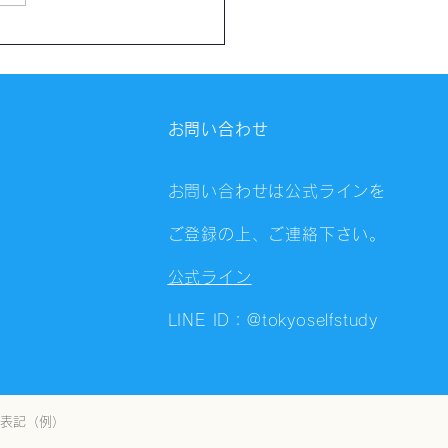
催報告】第4323回：東京
会（8/5）@Zoom
ings
お問い合わせ
お問い合わせは公式ラインを
ご登録の上、ご連絡下さい。
公式ライン
LINE ID：@tokyoselfstudy
表記（例）