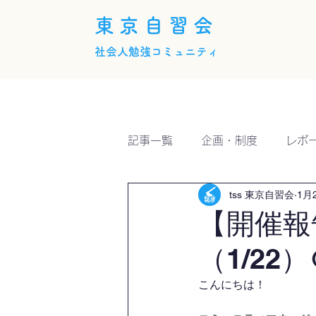
東京自習会
社会人勉強コミュニティ
ホーム
概要
活動内
記事一覧
企画・制度
レポ
tss 東京自習会
1月
【開催報
（1/22）
こんにちは！