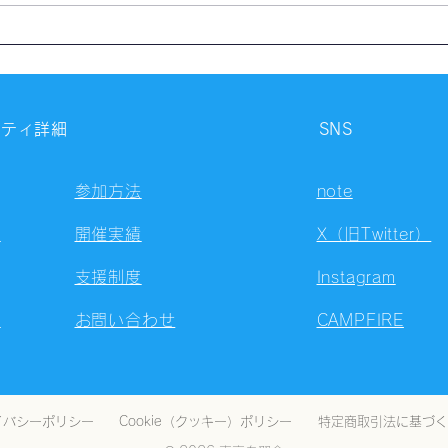
【開催報告】第4324回：東京
【開
自習会（8/5）@Zoom
自習
Meetings
Meet
ニティ詳細
SNS
参加方法
note
容
開催実績
X（旧Twitter）
支援制度
Instagram
ト
お問い合わせ
CAMPFIRE
イバシーポリシー
Cookie（クッキー）ポリシー
特定商取引法に基づく