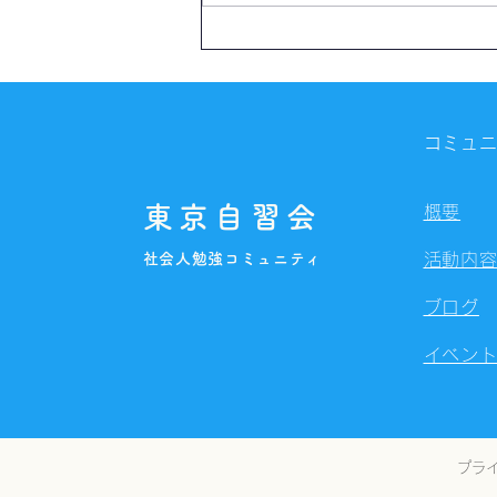
【開催報告】第4325回：東京
自習会（8/6）@Zoom
Meetings
コミュ
東京自習会
概要
社会人勉強コミュニティ
活動内
ブログ
イベン
プラ