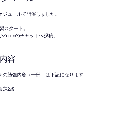
ケジュールで開催しました。
・自習スタート。
ackかZoomのチャットへ投稿。
業内容
々の勉強内容（一部）は下記になります。
検定2級