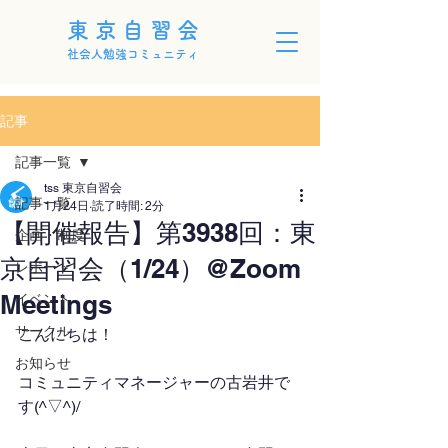
東京自習会
社会人勉強コミュニティ
記事
記事一覧
tss 東京自習会
記事一覧
1月24日
読了時間: 2分
【開催報告】第3938回：東
企画・制度
京自習会（1/24）@Zoom
レポート
Meetings
イベント
サークル
こんにちは！
お知らせ
コミュニティマネージャーの古岩井で
す(^▽^)/