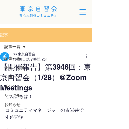
東京自習会
社会人勉強コミュニティ
記事
記事一覧
tss 東京自習会
記事一覧
1月28日
読了時間: 2分
【開催報告】第3946回：東
企画・制度
京自習会（1/28）@Zoom
レポート
Meetings
イベント
サークル
こんにちは！
お知らせ
コミュニティマネージャーの古岩井で
す(^▽^)/