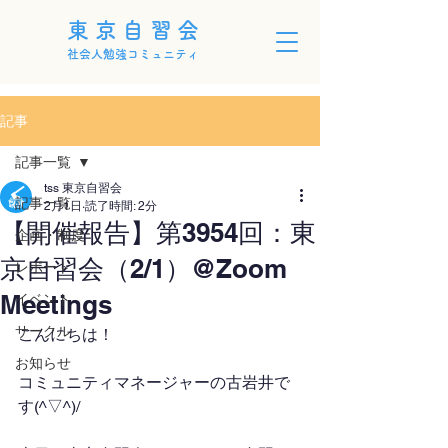
東京自習会
社会人勉強コミュニティ
記事
記事一覧
tss 東京自習会
記事一覧
2月1日
読了時間: 2分
【開催報告】第3954回：東
企画・制度
京自習会（2/1）@Zoom
レポート
Meetings
イベント
サークル
こんにちは！
お知らせ
コミュニティマネージャーの古岩井で
す(^▽^)/