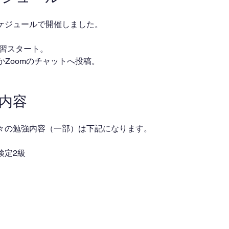
ケジュールで開催しました。
・自習スタート。
ackかZoomのチャットへ投稿。
業内容
々の勉強内容（一部）は下記になります。
検定2級