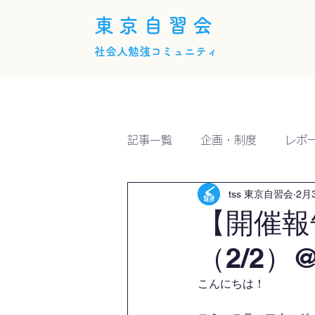
東京自習会
社会人勉強コミュニティ
ホーム
概要
活動内
記事一覧
企画・制度
レポ
tss 東京自習会
2月
【開催報
（2/2）@
こんにちは！