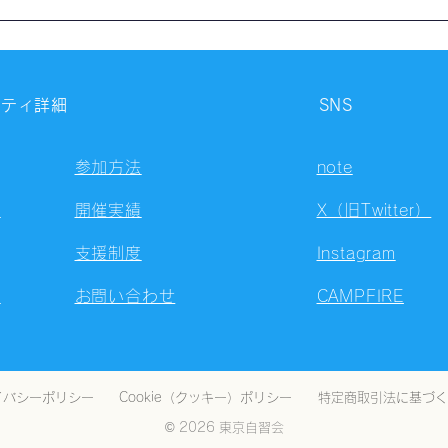
【開催報告】第4324回：東京
【開
自習会（8/5）@Zoom
自習
Meetings
Meet
ニティ詳細
SNS
参加方法
note
容
開催実績
X（旧Twitter）
支援制度
Instagram
ト
お問い合わせ
CAMPFIRE
イバシーポリシー
Cookie（クッキー）ポリシー
特定商取引法に基づく
© 2026 東京自習会