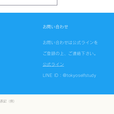
催報告】第4323回：東京
会（8/5）@Zoom
ings
お問い合わせ
お問い合わせは公式ラインを
ご登録の上、ご連絡下さい。
公式ライン
LINE ID：@tokyoselfstudy
表記（例）