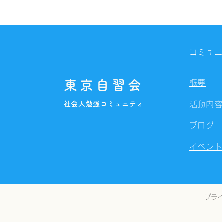
【開催報告】第4325回：東京
自習会（8/6）@Zoom
Meetings
コミュ
東京自習会
概要
社会人勉強コミュニティ
活動内
ブログ
イベン
プラ