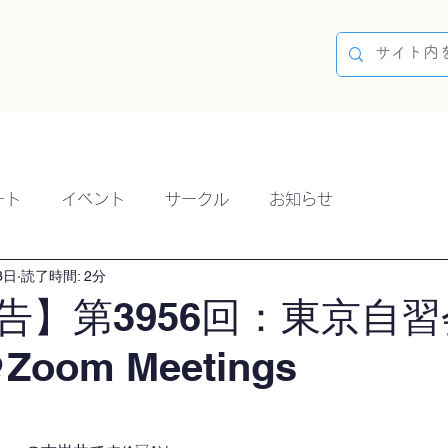
容
ブログ
イベント
参加方法
開催実績
ート
イベント
サークル
お知らせ
3日
読了時間: 2分
告】第3956回：東京自習
Zoom Meetings