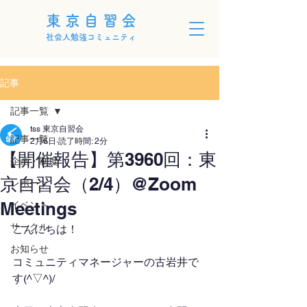
東京自習会
社会人勉強コミュニティ
記事
記事一覧
tss 東京自習会
記事一覧
2月6日
読了時間: 2分
【開催報告】第3960回：東
企画・制度
京自習会（2/4）@Zoom
レポート
Meetings
イベント
サークル
こんにちは！
お知らせ
コミュニティマネージャーの古岩井で
す(^▽^)/