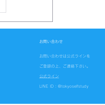
催報告】第4323回：東京
会（8/5）@Zoom
ings
お問い合わせ
お問い合わせは公式ラインを
ご登録の上、ご連絡下さい。
公式ライン
LINE ID：@tokyoselfstudy