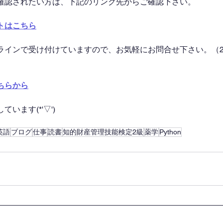
確認されたい方は、下記のリンク先からご確認下さい。
トはこちら
ラインで受け付けていますので、お気軽にお問合せ下さい。（2
ちらから
います(*'▽')
英語
ブログ
仕事
読書
知的財産管理技能検定2級
薬学
Python