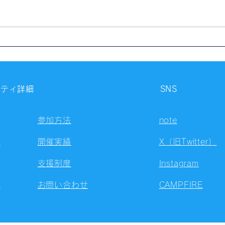
【開催報告】第4324回：東京
【開
自習会（8/5）@Zoom
自習
Meetings
Meet
ニティ詳細
SNS
参加方法
note
容
開催実績
X（旧Twitter）
支援制度
Instagram
ト
お問い合わせ
CAMPFIRE