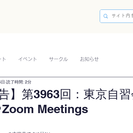
容
ブログ
イベント
参加方法
開催実績
ート
イベント
サークル
お知らせ
6日
読了時間: 2分
告】第3963回：東京自習
Zoom Meetings