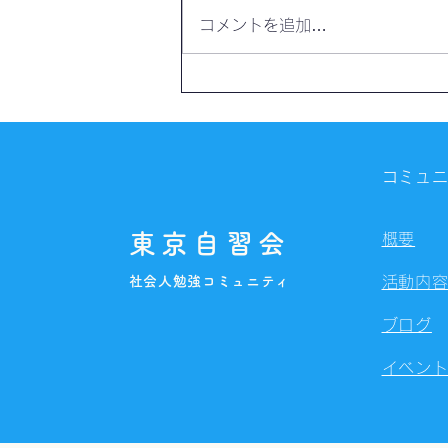
コメントを追加…
【開催報告】第4325回：東京
自習会（8/6）@Zoom
Meetings
コミュ
東京自習会
概要
社会人勉強コミュニティ
活動内
ブログ
イベン