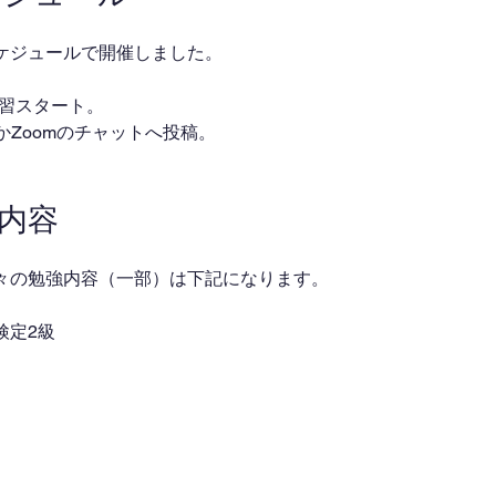
ケジュールで開催しました。
・自習スタート。
ackかZoomのチャットへ投稿。
業内容
々の勉強内容（一部）は下記になります。
検定2級