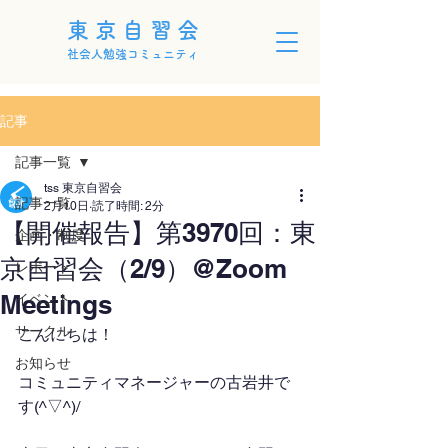
東京自習会
社会人勉強コミュニティ
記事
記事一覧
tss 東京自習会
記事一覧
2月10日
読了時間: 2分
【開催報告】第3970回：東
企画・制度
京自習会（2/9）@Zoom
レポート
Meetings
イベント
サークル
こんにちは！
お知らせ
コミュニティマネージャーの古岩井で
す(^▽^)/