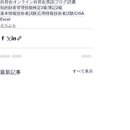
自習会
オンライン自習会
英語
ブログ
読書
知的財産管理技能検定2級
簿記2級
基本情報技術者試験
応用情報技術者試験
CISA
Excel
イベント
すべて表示
最新記事