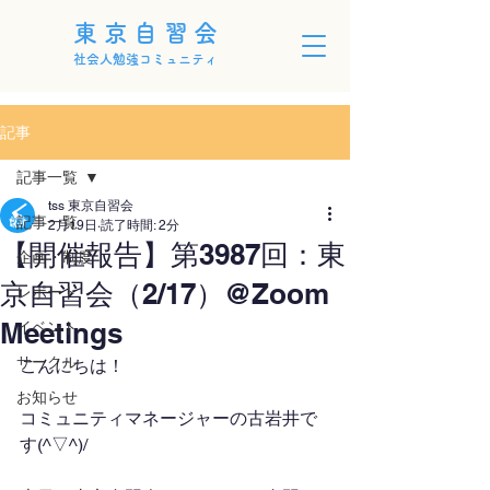
東京自習会
社会人勉強コミュニティ
記事
記事一覧
tss 東京自習会
記事一覧
2月19日
読了時間: 2分
【開催報告】第3987回：東
企画・制度
京自習会（2/17）@Zoom
レポート
Meetings
イベント
サークル
こんにちは！
お知らせ
コミュニティマネージャーの古岩井で
す(^▽^)/