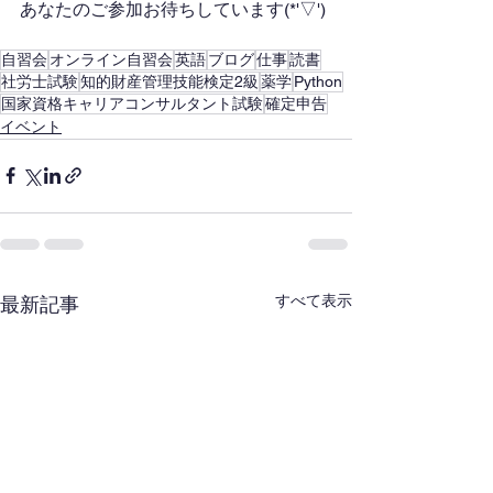
あなたのご参加お待ちしています(*'▽')
自習会
オンライン自習会
英語
ブログ
仕事
読書
社労士試験
知的財産管理技能検定2級
薬学
Python
国家資格キャリアコンサルタント試験
確定申告
イベント
すべて表示
最新記事