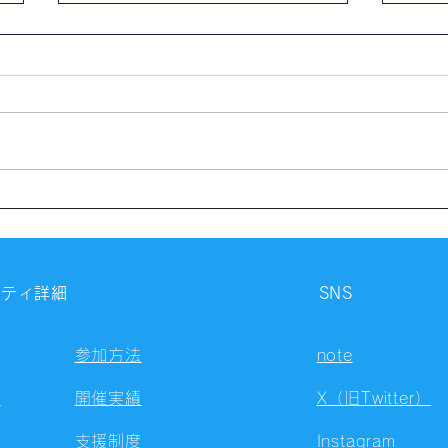
【開催報告】第4326回：東京
【開
自習会（8/6）@Zoom
自習
Meetings
Meet
ニティ詳細
SNS
参加方法
note
容
開催実績
X（旧Twitter）
支援制度
Instagram