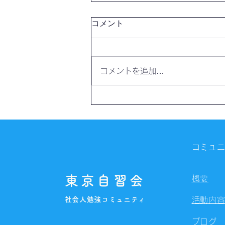
コメント
コメントを追加…
【開催報告】第4327回：東京
自習会（8/7）@Zoom
Meetings
コミュ
東京自習会
概要
社会人勉強コミュニティ
活動内
ブログ