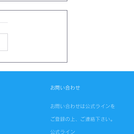
催報告】第4325回：東京
会（8/6）@Zoom
ings
お問い合わせ
お問い合わせは公式ラインを
ご登録の上、ご連絡下さい。
公式ライン