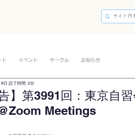
容
ブログ
イベント
参加方法
開催実績
ート
イベント
サークル
お知らせ
19日
読了時間: 2分
告】第3991回：東京自習
@Zoom Meetings