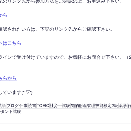
記のリンク先から参加方法をご確認の上、お申込み下さい。
から
確認されたい方は、下記のリンク先からご確認下さい。
トはこちら
ラインで受け付けていますので、お気軽にお問合せ下さい。（2
ちらから
います(*'▽')
英語
ブログ
仕事
読書
TOEIC
社労士試験
知的財産管理技能検定2級
薬学
ルタント試験