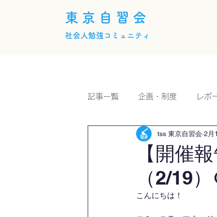
東京自習会
社会人勉強コミュニティ
ホーム
概要
活動内
記事一覧
企画・制度
レポ
tss 東京自習会
2月
【開催報
（2/19）
こんにちは！