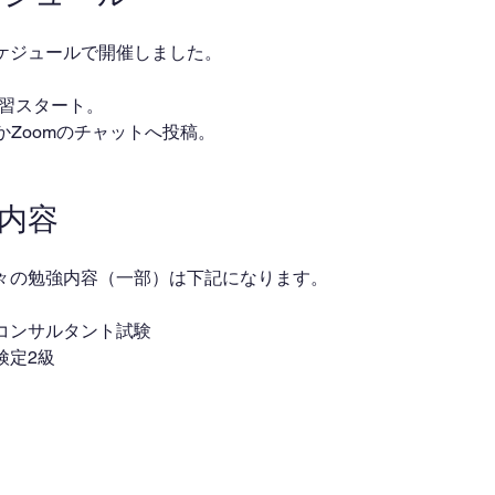
ケジュールで開催しました。
・自習スタート。
ackかZoomのチャットへ投稿。
業内容
々の勉強内容（一部）は下記になります。
コンサルタント試験
検定2級