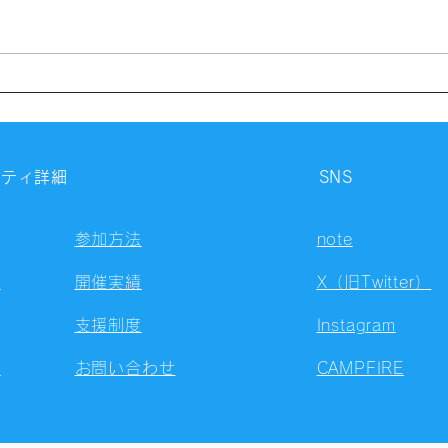
【開催報告】第4324回：東京
【開
自習会（8/5）@Zoom
自習
Meetings
Meet
ニティ詳細
SNS
参加方法
note
容
開催実績
X（旧Twitter）
支援制度
Instagram
ト
お問い合わせ
CAMPFIRE