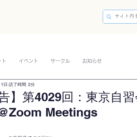
容
ブログ
イベント
参加方法
開催実績
ート
イベント
サークル
お知らせ
11日
読了時間: 2分
告】第4029回：東京自習
@Zoom Meetings