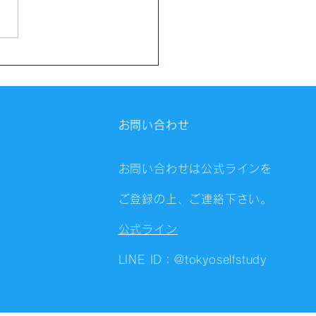
催報告】第4323回：東京
会（8/5）@Zoom
ings
お問い合わせ
お問い合わせは公式ラインを
ご登録の上、ご連絡下さい。
公式ライン
LINE ID：@tokyoselfstudy