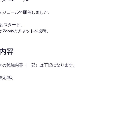
ケジュールで開催しました。
・自習スタート。
ackかZoomのチャットへ投稿。
業内容
々の勉強内容（一部）は下記になります。
検定2級