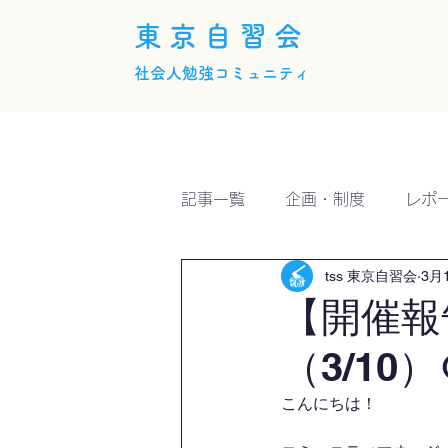
東京自習会
社会人勉強コミュニティ
ホーム
概要
活動内
記事一覧
企画・制度
レポ
tss 東京自習会
3月
【開催報
（3/10）
こんにちは！