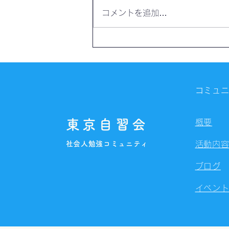
コメントを追加…
【開催報告】第4325回：東京
自習会（8/6）@Zoom
Meetings
コミュ
東京自習会
概要
社会人勉強コミュニティ
活動内
ブログ
イベン