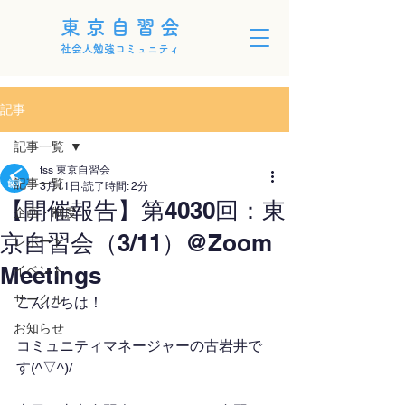
東京自習会
社会人勉強コミュニティ
記事
記事一覧
tss 東京自習会
記事一覧
3月11日
読了時間: 2分
【開催報告】第4030回：東
企画・制度
京自習会（3/11）@Zoom
レポート
Meetings
イベント
サークル
こんにちは！
お知らせ
コミュニティマネージャーの古岩井で
す(^▽^)/