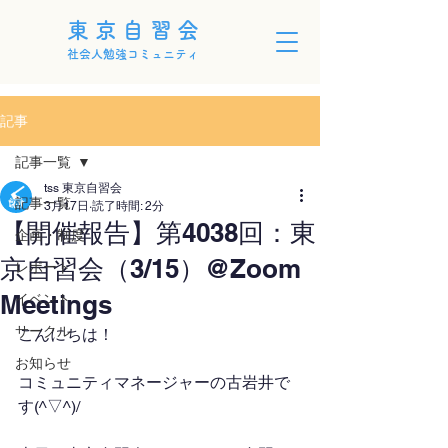
東京自習会
社会人勉強コミュニティ
記事
記事一覧
tss 東京自習会
記事一覧
3月17日
読了時間: 2分
【開催報告】第4038回：東
企画・制度
京自習会（3/15）@Zoom
レポート
Meetings
イベント
サークル
こんにちは！
お知らせ
コミュニティマネージャーの古岩井で
す(^▽^)/