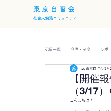
東京自習会
社会人勉強コミュニティ
ホーム
概要
活動内
記事一覧
企画・制度
レポ
tss 東京自習会
3月
【開催報
（3/17）
こんにちは！