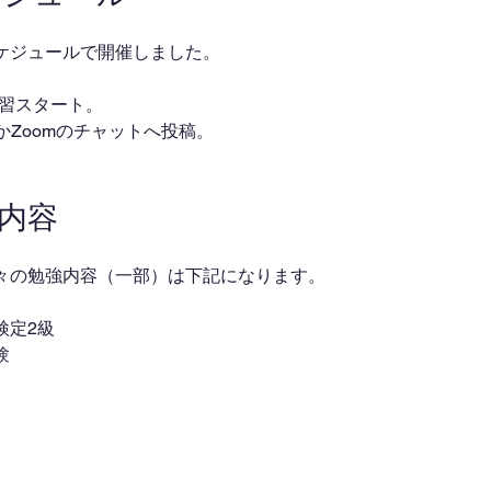
ケジュールで開催しました。
・自習スタート。
ackかZoomのチャットへ投稿。
業内容
々の勉強内容（一部）は下記になります。
検定2級
験