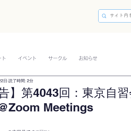
容
ブログ
イベント
参加方法
開催実績
ート
イベント
サークル
お知らせ
22日
読了時間: 2分
告】第4043回：東京自習
@Zoom Meetings