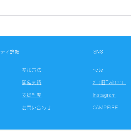
【開催報告】西新宿自習会
【開
（8/9）
（8/
ニティ詳細
SNS
参加方法
note
容
開催実績
X（旧Twitter）
支援制度
Instagram
ト
お問い合わせ
CAMPFIRE