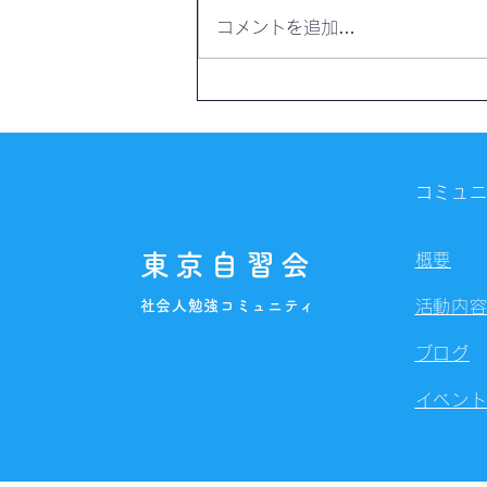
コメントを追加…
【開催報告】勉強スペース
「スコレーカフェ」@新宿
（8/9）
コミュ
東京自習会
概要
社会人勉強コミュニティ
活動内
ブログ
イベン