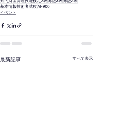
知的財産管理技能検定2級
簿記3級
簿記2級
基本情報技術者試験
AI-900
イベント
すべて表示
最新記事