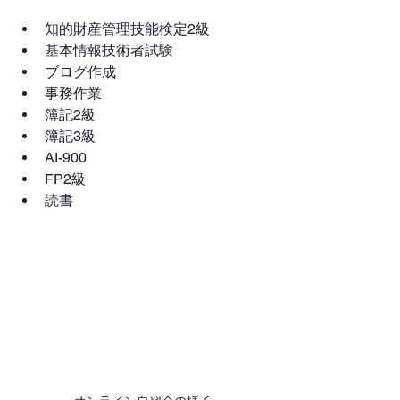
知的財産管理技能検定2級
基本情報技術者試験
ブログ作成
事務作業
簿記2級
簿記3級
AI-900
FP2級
読書