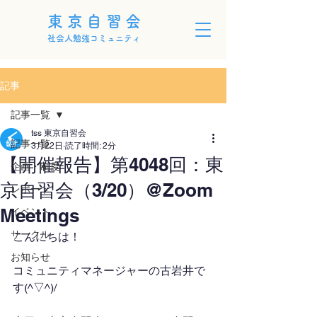
東京自習会
社会人勉強コミュニティ
記事
記事一覧
tss 東京自習会
記事一覧
3月22日
読了時間: 2分
【開催報告】第4048回：東
企画・制度
京自習会（3/20）@Zoom
レポート
Meetings
イベント
サークル
こんにちは！
お知らせ
コミュニティマネージャーの古岩井で
す(^▽^)/