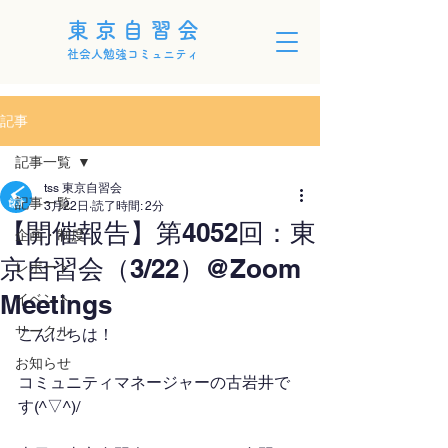
東京自習会
社会人勉強コミュニティ
記事
記事一覧
tss 東京自習会
記事一覧
3月22日
読了時間: 2分
【開催報告】第4052回：東
企画・制度
京自習会（3/22）@Zoom
レポート
Meetings
イベント
サークル
こんにちは！
お知らせ
コミュニティマネージャーの古岩井で
す(^▽^)/