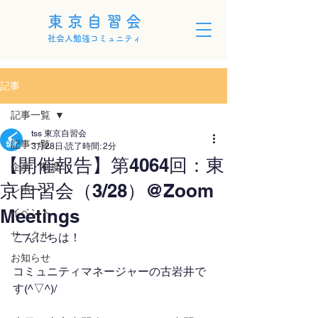
東京自習会
社会人勉強コミュニティ
記事
記事一覧
tss 東京自習会
記事一覧
3月28日
読了時間: 2分
【開催報告】第4064回：東
企画・制度
京自習会（3/28）@Zoom
レポート
Meetings
イベント
サークル
こんにちは！
お知らせ
コミュニティマネージャーの古岩井で
す(^▽^)/