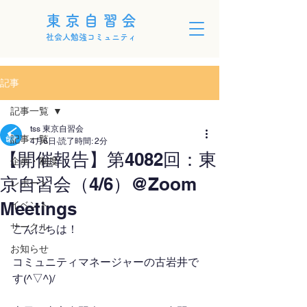
東京自習会
社会人勉強コミュニティ
記事
記事一覧
tss 東京自習会
記事一覧
4月6日
読了時間: 2分
【開催報告】第4082回：東
企画・制度
京自習会（4/6）@Zoom
レポート
Meetings
イベント
サークル
こんにちは！
お知らせ
コミュニティマネージャーの古岩井で
す(^▽^)/