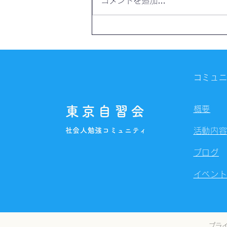
コメントを追加…
【開催報告】第4328回：東京
自習会（8/7）@Zoom
Meetings
コミュ
東京自習会
概要
社会人勉強コミュニティ
活動内
ブログ
イベン
プラ