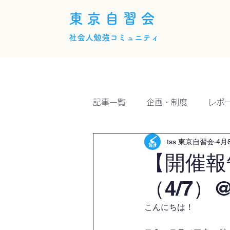
東京自習会
社会人勉強コミュニティ
ホーム
概要
活動内
記事一覧
企画・制度
レポ
tss 東京自習会
4月
【開催報
（4/7）@
こんにちは！