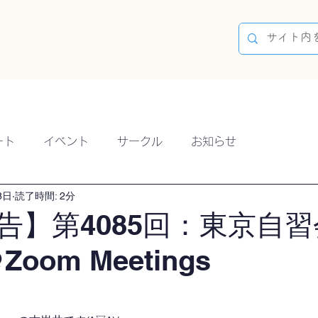
容
ブログ
イベント
参加方法
開催実績
ート
イベント
サークル
お知らせ
8日
読了時間: 2分
告】第4085回：東京自習
Zoom Meetings