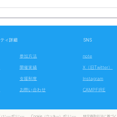
【開催報告】第4327回：東京
【開
自習会（8/7）@Zoom
自習
Meetings
Meet
ニティ詳細
SNS
参加方法
note
容
開催実績
X（旧Twitter）
支援制度
Instagram
ト
お問い合わせ
CAMPFIRE
イバシーポリシー
Cookie（クッキー）ポリシー
特定商取引法に基づく