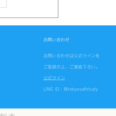
催報告】第4326回：東京
会（8/6）@Zoom
ings
お問い合わせ
お問い合わせは公式ラインを
ご登録の上、ご連絡下さい。
公式ライン
LINE ID：@tokyoselfstudy
表記（例）