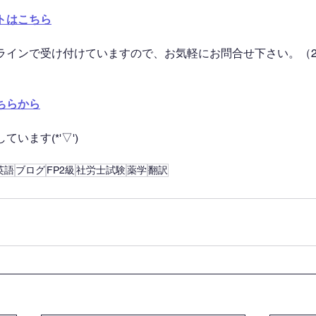
トはこちら
ラインで受け付けていますので、お気軽にお問合せ下さい。（2
ちらから
います(*'▽')
英語
ブログ
FP2級
社労士試験
薬学
翻訳