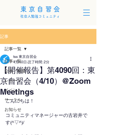
東京自習会
社会人勉強コミュニティ
記事
記事一覧
tss 東京自習会
記事一覧
4月10日
読了時間: 2分
【開催報告】第4090回：東
企画・制度
京自習会（4/10）@Zoom
レポート
Meetings
イベント
サークル
こんにちは！
お知らせ
コミュニティマネージャーの古岩井で
す(^▽^)/