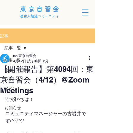
東京自習会
社会人勉強コミュニティ
記事
記事一覧
tss 東京自習会
記事一覧
4月12日
読了時間: 2分
【開催報告】第4094回：東
企画・制度
京自習会（4/12）@Zoom
レポート
Meetings
イベント
サークル
こんにちは！
お知らせ
コミュニティマネージャーの古岩井で
す(^▽^)/