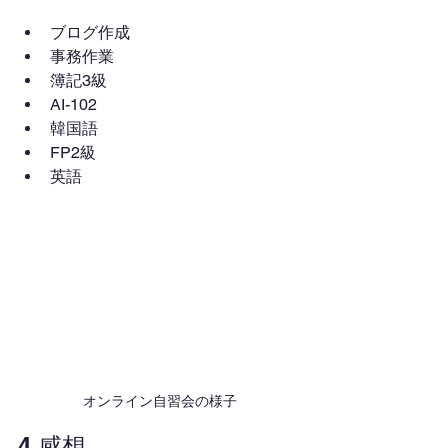
ブログ作成
事務作業
簿記3級
AI-102
韓国語
FP2級
英語
オンライン自習会の様子
4.感想