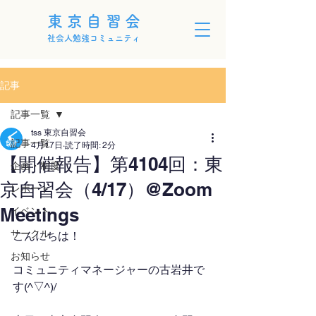
東京自習会
社会人勉強コミュニティ
記事
記事一覧
tss 東京自習会
記事一覧
4月17日
読了時間: 2分
【開催報告】第4104回：東
企画・制度
京自習会（4/17）@Zoom
レポート
Meetings
イベント
サークル
こんにちは！
お知らせ
コミュニティマネージャーの古岩井で
す(^▽^)/