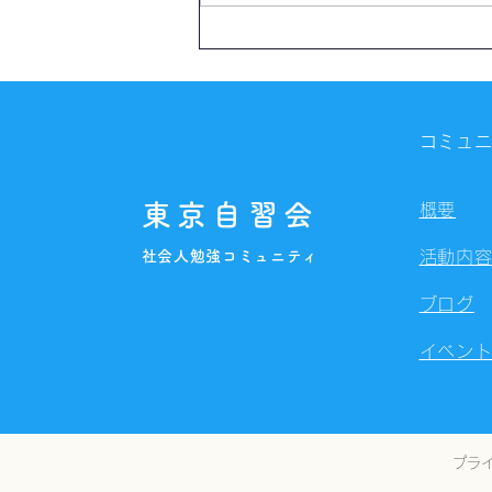
【開催報告】第4327回：東京
自習会（8/7）@Zoom
Meetings
コミュ
東京自習会
概要
社会人勉強コミュニティ
活動内
ブログ
イベン
プラ