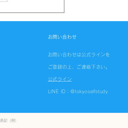
催報告】第4325回：東京
会（8/6）@Zoom
ings
お問い合わせ
お問い合わせは公式ラインを
ご登録の上、ご連絡下さい。
公式ライン
LINE ID：@tokyoselfstudy
表記（例）