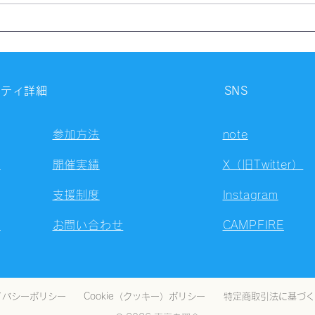
【開催報告】第4326回：東京
【開
自習会（8/6）@Zoom
自習
Meetings
Meet
ニティ詳細
SNS
参加方法
note
容
開催実績
X（旧Twitter）
支援制度
Instagram
ト
お問い合わせ
CAMPFIRE
イバシーポリシー
Cookie（クッキー）ポリシー
特定商取引法に基づく