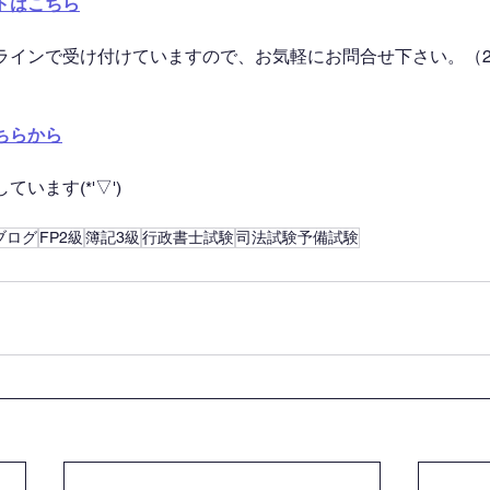
トはこちら
ラインで受け付けていますので、お気軽にお問合せ下さい。（2
ちらから
います(*'▽')
ブログ
FP2級
簿記3級
行政書士試験
司法試験予備試験