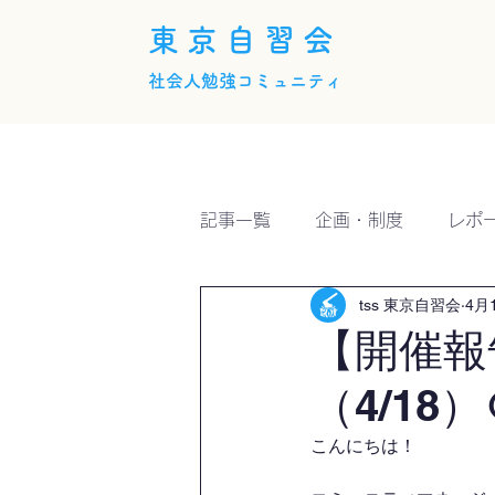
東京自習会
社会人勉強コミュニティ
ホーム
概要
活動内
記事一覧
企画・制度
レポ
tss 東京自習会
4月
【開催報
（4/18）
こんにちは！