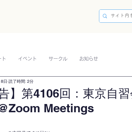
容
ブログ
イベント
参加方法
開催実績
ート
イベント
サークル
お知らせ
18日
読了時間: 2分
告】第4106回：東京自習
@Zoom Meetings