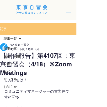
東京自習会
社会人勉強コミュニティ
記事
記事一覧
tss 東京自習会
記事一覧
4月18日
読了時間: 2分
【開催報告】第4107回：東
企画・制度
京自習会（4/18）@Zoom
レポート
Meetings
イベント
サークル
こんにちは！
お知らせ
コミュニティマネージャーの古岩井で
す(^▽^)/